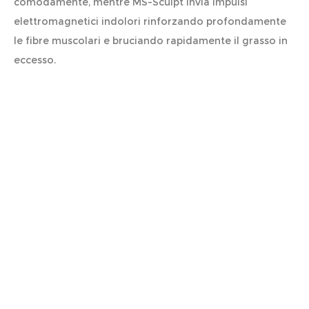
comodamente, mentre MS-Sculpt invia impulsi
elettromagnetici indolori rinforzando profondamente
le fibre muscolari e bruciando rapidamente il grasso in
eccesso.
Sicurezza e tecnologia